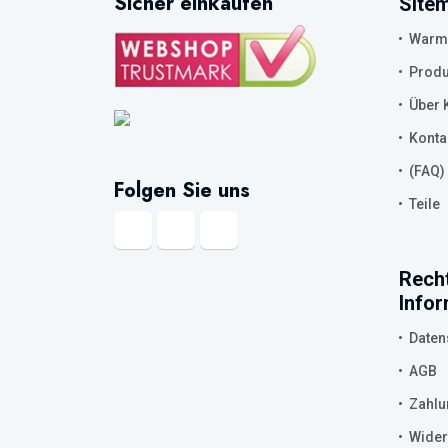
Sicher einkaufen
Site
Warmw
Produ
Über K
Konta
(FAQ)
Folgen Sie uns
Teile
Recht
Info
Daten
AGB
Zahlu
Wider