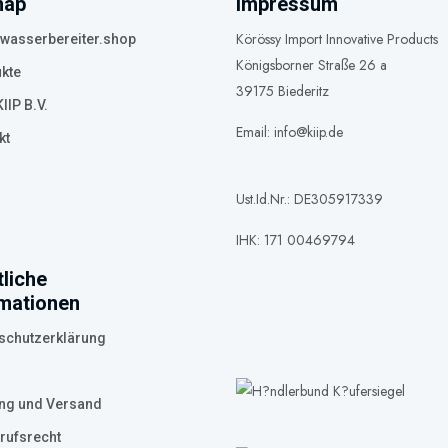
map
Impressum
Körössy Import Innovative Products
asserbereiter.shop
Königsborner Straße 26 a
kte
39175 Biederitz
IIP B.V.
Email: info@kiip.de
kt
Ust.Id.Nr.: DE305917339
IHK: 171 00469794
liche
rmationen
schutzerklärung
ng und Versand
rufsrecht