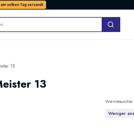
 am selben Tag versandt.
ster 13
eister 13
Wärmetauscher 
Weniger an