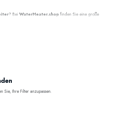
iter
? Bei
WaterHeater.shop
finden Sie eine große
tes Teil oder vorbeugende Wartung: Mit den richtigen
nden
n Sie, Ihre Filter anzupassen.
ffizient arbeitet.
t Typenschild & smarten
Deshalb machen wir es besonders einfach: