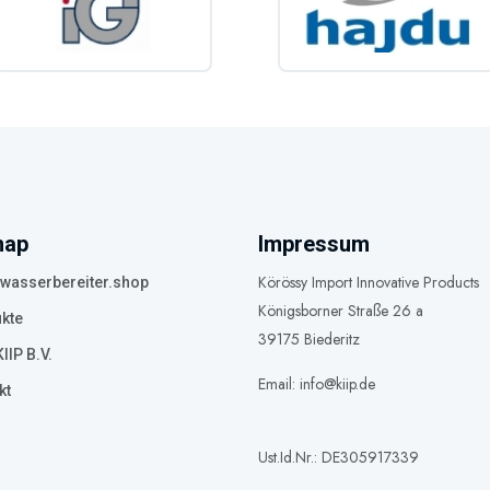
e und Montageteile
sche Anschlusskomponenten
r Endkunden und Installateure, die schnell das richtige Ersatzteil benötigen.
mex, Eldom und Ttulpe Ersatzteile onlin
ie zum Beispiel:
map
Impressum
x Boiler Ersatzteil ersetzen
Körössy Import Innovative Products
asserbereiter.shop
Königsborner Straße 26 a
Heizelement kaufen
kte
39175 Biederitz
IIP B.V.
 Thermostat für Boiler
Email: info@kiip.de
kt
teile nach Modellnummer
al Ersatzteile für Elektroboiler / Warmwasserbereiter
Ust.Id.Nr.: DE305917339