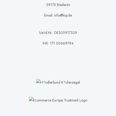
39175 Biederitz
Email: info@kiip.de
Ust.Id.Nr.: DE305917339
IHK: 171 00469794