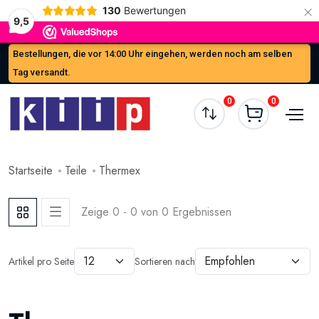
×
130
Bewertungen
9,5
Bestellungen, die vor 14:00 Uhr eingehen, werden noch am selben
Tag versandt.
0
0
Startseite
Teile
Thermex
Zeige 0 - 0 von 0 Ergebnissen
Artikel pro Seite
Sortieren nach