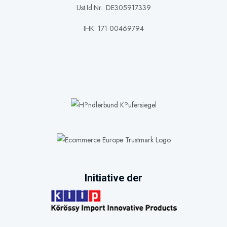
Ust.Id.Nr.: DE305917339
IHK: 171 00469794
Initiative der