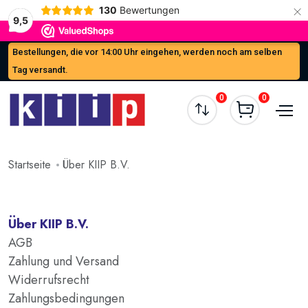
×
130
Bewertungen
9,5
Bestellungen, die vor 14:00 Uhr eingehen, werden noch am selben
Tag versandt.
0
0
Startseite
Über KIIP B.V.
Über KIIP B.V.
AGB
Zahlung und Versand
Widerrufsrecht
Zahlungsbedingungen