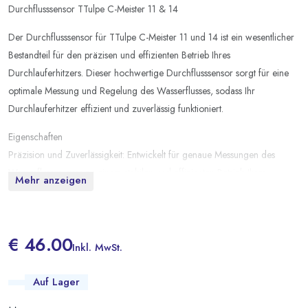
Durchflusssensor TTulpe C-Meister 11 & 14
Der Durchflusssensor für TTulpe C-Meister 11 und 14 ist ein wesentlicher
Bestandteil für den präzisen und effizienten Betrieb Ihres
Durchlauferhitzers. Dieser hochwertige Durchflusssensor sorgt für eine
optimale Messung und Regelung des Wasserflusses, sodass Ihr
Durchlauferhitzer effizient und zuverlässig funktioniert.
Eigenschaften
Präzision und Zuverlässigkeit: Entwickelt für genaue Messungen des
Wasserflusses, was zu einem stabilen und effizienten Betrieb Ihres
Mehr anzeigen
Durchlauferhitzers beiträgt.
Kompatibilität: Speziell für die Modelle TTulpe C-Meister 11 und 14
entwickelt, wodurch eine perfekte Integration und Funktion gewährleistet
€ 46.00
ist.
Inkl. MwSt.
Auf Lager