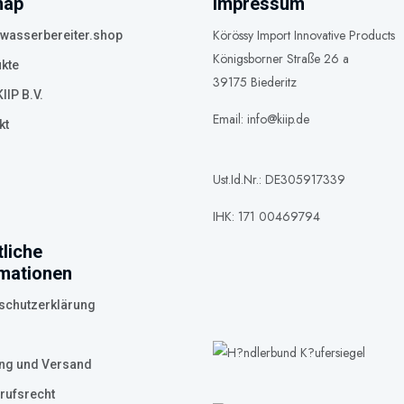
map
Impressum
Körössy Import Innovative Products
asserbereiter.shop
Königsborner Straße 26 a
kte
39175 Biederitz
IIP B.V.
Email: info@kiip.de
kt
Ust.Id.Nr.: DE305917339
IHK: 171 00469794
liche
rmationen
schutzerklärung
ng und Versand
rufsrecht