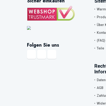
Sicher einkaufen
Site
Warmw
Produ
Über K
Konta
(FAQ)
Folgen Sie uns
Teile
Recht
Info
Daten
AGB
Zahlu
Wider