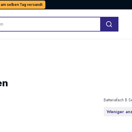
 am selben Tag versandt.
en
Batteriefach B S
Weniger an