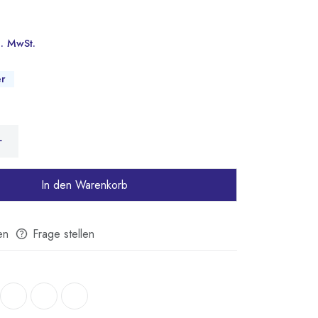
l. MwSt.
er
In den Warenkorb
en
Frage stellen