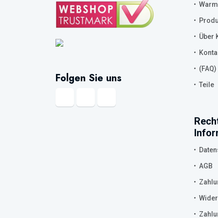
Warmw
Produ
Über K
Konta
(FAQ)
Folgen Sie uns
Teile
Recht
Info
Daten
AGB
Zahlu
Wider
Zahl