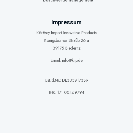
Beschwerdemanagement
Impressum
Körössy Import Innovative Products
Königsborner Straße 26 a
39175 Biederitz
Email: info@kiip.de
Ust.Id.Nr.: DE305917339
IHK: 171 00469794