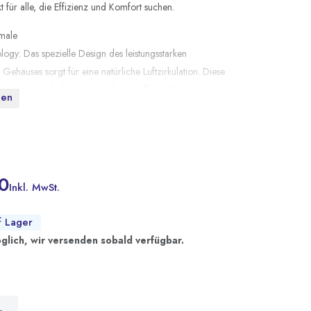
t für alle, die Effizienz und Komfort suchen.
male
gy: Das spezielle Design des leistungsstarken
Gehäuses sorgt für eine natürliche Luftzirkulation. Diese
ektion verteilt die Wärme gleichmäßig im Raum und
gen
e effiziente und komfortable Beheizung.
ogrammierung: Mit einer Zeitauflösung von einer Minute
etriebsmodus unbegrenzt einstellen, mit
n Temperaturen nach Ihren Vorlieben oder für die
0
 Niedertarifzeiten.
Inkl. MwSt.
nktion: Erkennt ein offenes Fenster oder eine offene Tür
e Heizung vorübergehend aus, um Energie zu sparen.
f Lager
kt die eingestellte Temperatur innerhalb von 2 Stunden
glich, wir versenden sobald verfügbar.
stellt sie nach 5 Stunden wieder her, was Energie spart,
t zu beeinträchtigen.
r: Das solide U-förmige Heizelement ist in einen doppelt
iumheizkörper eingekapselt, was für einen besseren