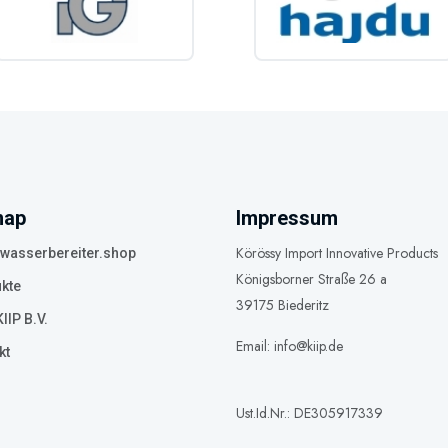
map
Impressum
Körössy Import Innovative Products
asserbereiter.shop
Königsborner Straße 26 a
kte
39175 Biederitz
IIP B.V.
Email: info@kiip.de
kt
Ust.Id.Nr.: DE305917339