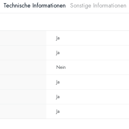
Technische Informationen
Sonstige Informationen
Marke: ELDOM
Ja
Ja
Nein
Ja
Ja
Ja