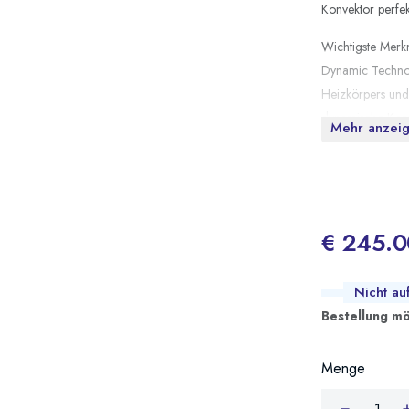
Konvektor perfek
Wichtigste Merk
Dynamic Technolo
Heizkörpers und 
dynamische Konv
Mehr anzei
sorgt so für ein
Wöchentliche Pr
können Sie den B
unterschiedliche
€ 245.0
Nutzung während
Fenster-offen-Fu
und schaltet di
Nicht au
Schlafmodus: Sen
Bestellung mö
schrittweise und 
ohne den Komfor
Menge
Lange Lebensdaue
gerippten Alumin