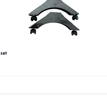
jedes Interieur.
Verschiedene Le
und 2500 Watt.
Leiser Betrieb: 
Mehrsprachige Be
Energieverbrauc
der letzten 7 Tag
Technische Date
Anschlusswert: 
set
Beheizbare Fläc
Beheizbares Vol
Abmessungen: 4
Gewicht: 7,5 kg
Wandbefestigung
bestellbar.
Länge Kabel mit
Schutzart: IP24
WiFi: Für einfa