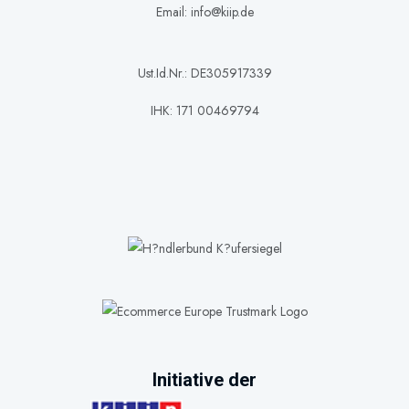
Email: info@kiip.de
Ust.Id.Nr.: DE305917339
IHK: 171 00469794
Initiative der