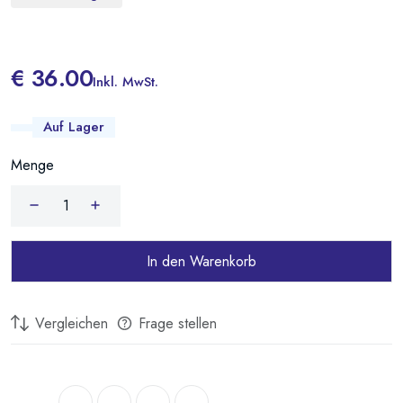
Geeignet für folgende Durchlauferhitzer:
TTulpe Indoor B-14
€ 36.00
Inkl. MwSt.
Dieses Abgasrohr ist ideal für die sichere und effiziente Ableitung von
Auf Lager
Abgasen aus Ihrem TTulpe-Durchlauferhitzer und sorgt für eine
zuverlässige und langlebige Installation.
Menge
In den Warenkorb
Vergleichen
Frage stellen