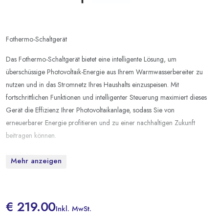
Fothermo-Schaltgerät
Das Fothermo-Schaltgerät bietet eine intelligente Lösung, um
überschüssige Photovoltaik-Energie aus Ihrem Warmwasserbereiter zu
nutzen und in das Stromnetz Ihres Haushalts einzuspeisen. Mit
fortschrittlichen Funktionen und intelligenter Steuerung maximiert dieses
Gerät die Effizienz Ihrer Photovoltaikanlage, sodass Sie von
erneuerbarer Energie profitieren und zu einer nachhaltigen Zukunft
beitragen können.
Highlights:
Mehr anzeigen
Stromlieferung: Liefern Sie bis zu 3,5 kWh überschüssige
Photovoltaikenergie pro Tag in Ihr eigenes Stromnetz.
€ 219.00
Balkonkraftwerk: Mit einer Leistung von bis zu 1.600 Wp
Inkl. MwSt.