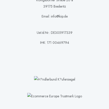
Königsborner Straße 26 a
39175 Biederitz
Email: info@kiip.de
Ust.Id.Nr.: DE305917339
IHK: 171 00469794