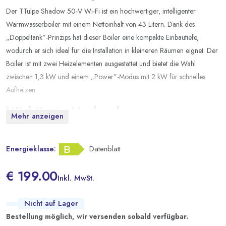
Der TTulpe Shadow 50-V Wi-Fi ist ein hochwertiger, intelligenter
Warmwasserboiler mit einem Nettoinhalt von 43 Litern. Dank des
„Doppeltank”-Prinzips hat dieser Boiler eine kompakte Einbautiefe,
wodurch er sich ideal für die Installation in kleineren Räumen eignet. Der
Boiler ist mit zwei Heizelementen ausgestattet und bietet die Wahl
zwischen 1,3 kW und einem „Power”-Modus mit 2 kW für schnelles
Aufheizen.
Wichtigste Merkmale:
Mehr anzeigen
Flexibles Aufheizen
: Zwei Heizelemente mit Wahl zwischen 1,3 kW
und 2 kW für schnelleres Aufheizen.
Energieklasse:
Datenblatt
Bio-Glasslined-Innenbeschichtung
: Emaillierte Stahltanks mit einer
€ 199.00
einzigartigen, patentierten Beschichtung für maximalen Schutz ohne
Inkl. MwSt.
Umweltbelastung.
Nicht auf Lager
Energieeffizienz
: Hervorragende Energieeffizienzklasse B dank der
Bestellung möglich, wir versenden sobald verfügbar.
SMART-Funktion, die den Energieverbrauch optimiert.