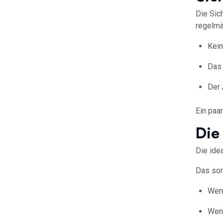
Die Sic
regelmä
Kein
Das 
Der 
Ein paa
Die
Die ide
Das sorg
Weni
Weni