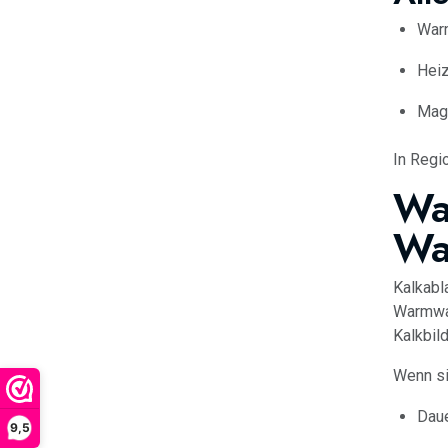
War
Heiz
Mag
In Regi
Wa
Wa
Kalkabl
Warmwas
Kalkbil
Wenn si
Daue
9,5