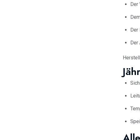
Der 
Dem
Der 
Der 
Herstel
Jäh
Sich
Leit
Temp
Spei
All