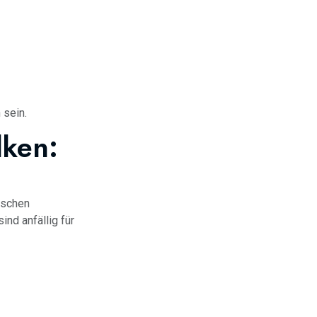
 sein.
lken:
ischen
d anfällig für