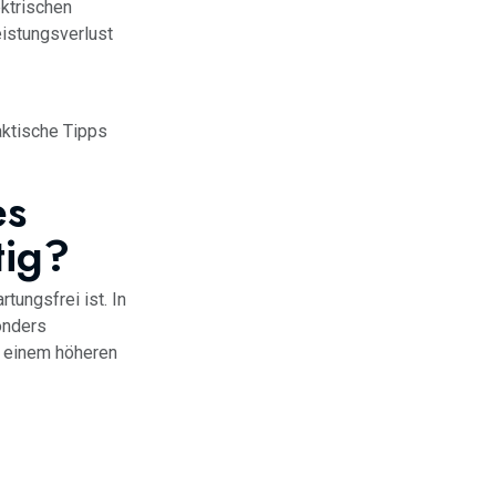
ktrischen
istungsverlust
aktische Tipps
es
tig?
ungsfrei ist. In
onders
u einem höheren