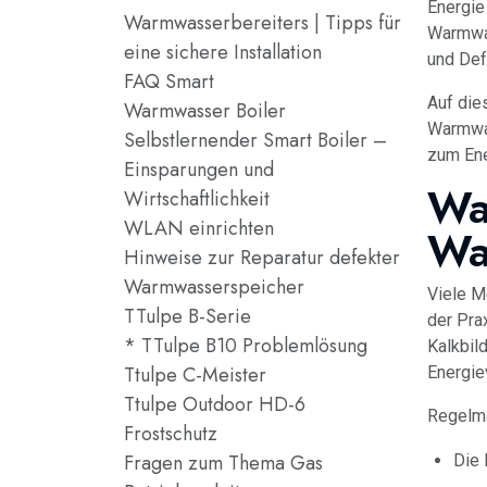
Energie
Warmwasserbereiters | Tipps für
Warmwas
eine sichere Installation
und Def
FAQ Smart
Auf die
Warmwasser Boiler
Warmwas
Selbstlernender Smart Boiler –
zum Ene
Einsparungen und
Wa
Wirtschaftlichkeit
WLAN einrichten
Wa
Hinweise zur Reparatur defekter
Warmwasserspeicher
Viele M
TTulpe B-Serie
der Pra
* TTulpe B10 Problemlösung
Kalkbil
Ttulpe C-Meister
Energie
Ttulpe Outdoor HD-6
Regelmä
Frostschutz
Fragen zum Thema Gas
Die 