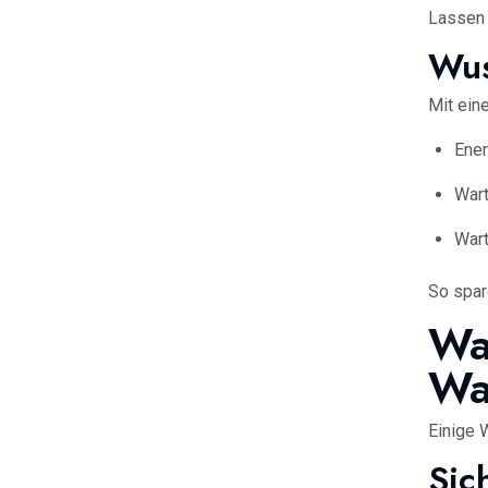
Lassen 
Wus
Mit ein
Ene
War
Wart
So spar
Wa
Wa
Einige 
Sic