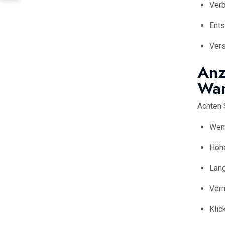
Verb
Ents
Vers
Anz
War
Achten 
Wen
Höh
Läng
Ver
Klic