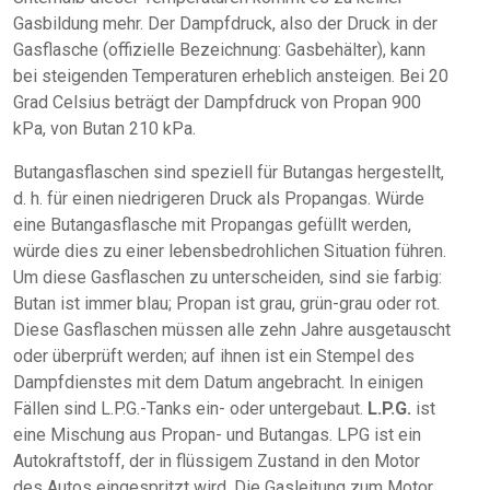
Gasbildung mehr. Der Dampfdruck, also der Druck in der
Gasflasche (offizielle Bezeichnung: Gasbehälter), kann
bei steigenden Temperaturen erheblich ansteigen. Bei 20
Grad Celsius beträgt der Dampfdruck von Propan 900
kPa, von Butan 210 kPa.
Butangasflaschen sind speziell für Butangas hergestellt,
d. h. für einen niedrigeren Druck als Propangas. Würde
eine Butangasflasche mit Propangas gefüllt werden,
würde dies zu einer lebensbedrohlichen Situation führen.
Um diese Gasflaschen zu unterscheiden, sind sie farbig:
Butan ist immer blau; Propan ist grau, grün-grau oder rot.
Diese Gasflaschen müssen alle zehn Jahre ausgetauscht
oder überprüft werden; auf ihnen ist ein Stempel des
Dampfdienstes mit dem Datum angebracht. In einigen
Fällen sind L.P.G.-Tanks ein- oder untergebaut.
L.P.G.
ist
eine Mischung aus Propan- und Butangas. LPG ist ein
Autokraftstoff, der in flüssigem Zustand in den Motor
des Autos eingespritzt wird. Die Gasleitung zum Motor